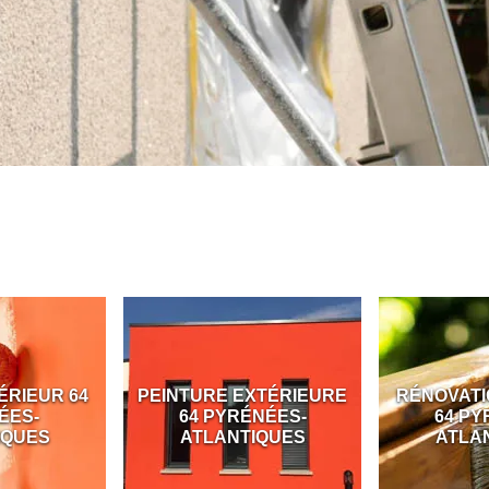
ÉRIEUR 64
PEINTURE EXTÉRIEURE
RÉNOVATI
ÉES-
64 PYRÉNÉES-
64 PY
IQUES
ATLANTIQUES
ATLA