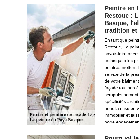
Peintre en 
Restoue : L
Basque, l'al
tradition e
En tant que pein
Restoue, Le pein
savoir-faire ances
techniques les p
peintres mettent 
service de la pré
de votre bâtiment
façade tout son é
scrupuleusement le
spécificités archi
nous la mise en v
immobilier et lai
notre engagemen
Pourquoi le