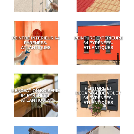
PEINTRE INTÉRIEUR 64
PEINTURE EXTÉRIEURE
PYRÉNÉES-
64 PYRÉNÉES-
ATLANTIQUES
ATLANTIQUES
PEINTURE ET
RÉNOVATION BOISERIE
DÉCAPAGE DE VOLET
64 PYRÉNÉES-
64 PYRÉNÉES-
ATLANTIQUES
ATLANTIQUES