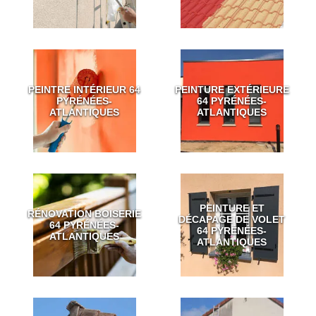
PEINTRE INTÉRIEUR 64
PEINTURE EXTÉRIEURE
PYRÉNÉES-
64 PYRÉNÉES-
ATLANTIQUES
ATLANTIQUES
PEINTURE ET
RÉNOVATION BOISERIE
DÉCAPAGE DE VOLET
64 PYRÉNÉES-
64 PYRÉNÉES-
ATLANTIQUES
ATLANTIQUES