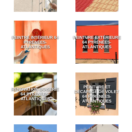
PEINTRE INTÉRIEUR 64
PEINTURE EXTÉRIEURE
PYRÉNÉES-
64 PYRÉNÉES-
ATLANTIQUES
ATLANTIQUES
PEINTURE ET
RÉNOVATION BOISERIE
DÉCAPAGE DE VOLET
64 PYRÉNÉES-
64 PYRÉNÉES-
ATLANTIQUES
ATLANTIQUES