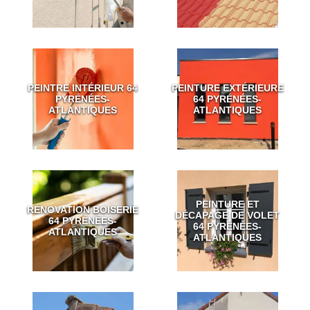
PEINTRE INTÉRIEUR 64
PEINTURE EXTÉRIEURE
PYRÉNÉES-
64 PYRÉNÉES-
ATLANTIQUES
ATLANTIQUES
PEINTURE ET
RÉNOVATION BOISERIE
DÉCAPAGE DE VOLET
64 PYRÉNÉES-
64 PYRÉNÉES-
ATLANTIQUES
ATLANTIQUES