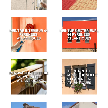
PEINTRE INTÉRIEUR 64
PEINTURE EXTÉRIEURE
PYRÉNÉES-
64 PYRÉNÉES-
ATLANTIQUES
ATLANTIQUES
PEINTURE ET
RÉNOVATION BOISERIE
DÉCAPAGE DE VOLET
64 PYRÉNÉES-
64 PYRÉNÉES-
ATLANTIQUES
ATLANTIQUES