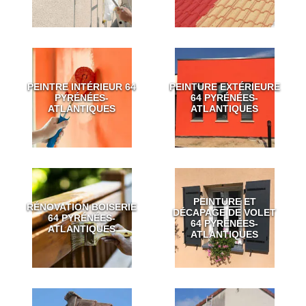
PEINTRE INTÉRIEUR 64
PEINTURE EXTÉRIEURE
PYRÉNÉES-
64 PYRÉNÉES-
ATLANTIQUES
ATLANTIQUES
PEINTURE ET
RÉNOVATION BOISERIE
DÉCAPAGE DE VOLET
64 PYRÉNÉES-
64 PYRÉNÉES-
ATLANTIQUES
ATLANTIQUES