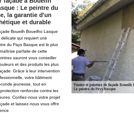
r façade à Boueilh
sque : Le peintre du
, la garantie d'un
thétique et durable
façade Boueilh Boueilho Lasque
 délicate qui requiert une
ntre du Pays Basque est le plus
aîtrise parfaite de cette
intres sauront vous conseiller
ouleurs et des produits les plus
açade. Grâce à leur intervention
fessionnelle, votre bâtiment
econde jeunesse, tout en
 protection renforcée contre les
eures. Confiez-nous votre projet
açade et laissez-nous vous offrir
lence.