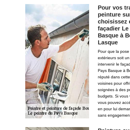
Pour vos tr
peinture su
choisissez d
façadier Le
Basque à B
Lasque
Pour que la pose
extérieurs soit un
intervenir le faça
Pays Basque à Bo
réputé dans cette 
voisines pour offr
soignées à des pr
budgets. Si vous 
vous pouvez accéd
en pour lui dema
sans engagement