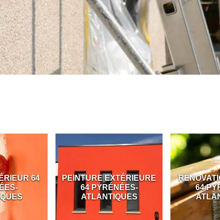
ÉRIEUR 64
PEINTURE EXTÉRIEURE
RÉNOVATI
ÉES-
64 PYRÉNÉES-
64 PY
IQUES
ATLANTIQUES
ATLA