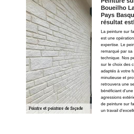
Peinture su
Boueilho La
Pays Basque
résultat es
La peinture sur 
est une opération
expertise. Le pei
remarqué par sa m
technique. Nos pe
sur le choix des c
adaptés à votre f
minutieuse et pro
retrouvera une s
bénéficiant d'une
agressions extéri
de peinture sur f
un travail d'excel