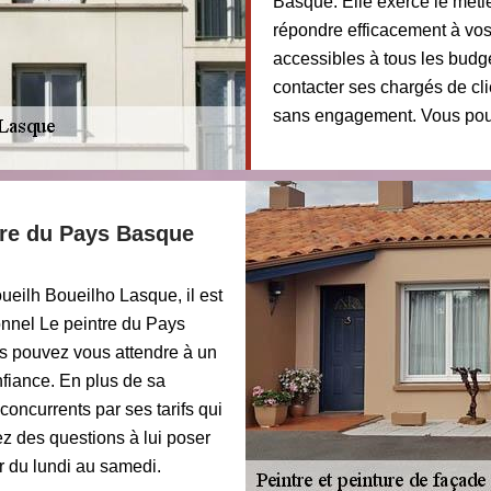
Basque. Elle exerce le méti
répondre efficacement à vos 
accessibles à tous les budget
contacter ses chargés de cli
sans engagement. Vous pouv
tre du Pays Basque
eilh Boueilho Lasque, il est
nnel Le peintre du Pays
ous pouvez vous attendre à un
onfiance. En plus de sa
oncurrents par ses tarifs qui
ez des questions à lui poser
r du lundi au samedi.