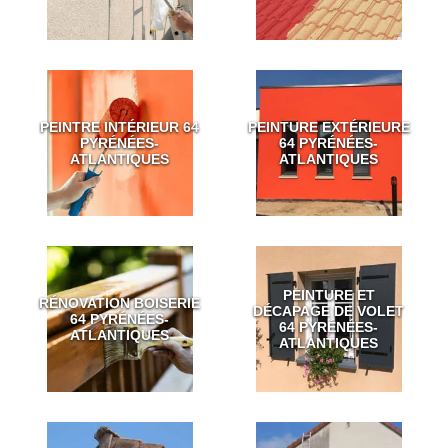
PEINTRE INTÉRIEUR 64
PEINTURE EXTÉRIEURE
PYRÉNÉES-
64 PYRÉNÉES-
ATLANTIQUES
ATLANTIQUES
PEINTURE ET
RÉNOVATION BOISERIE
DÉCAPAGE DE VOLET
64 PYRÉNÉES-
64 PYRÉNÉES-
ATLANTIQUES
ATLANTIQUES