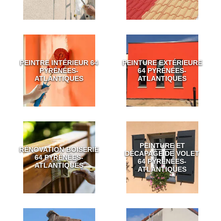
PEINTRE INTÉRIEUR 64
PEINTURE EXTÉRIEURE
PYRÉNÉES-
64 PYRÉNÉES-
ATLANTIQUES
ATLANTIQUES
PEINTURE ET
RÉNOVATION BOISERIE
DÉCAPAGE DE VOLET
64 PYRÉNÉES-
64 PYRÉNÉES-
ATLANTIQUES
ATLANTIQUES