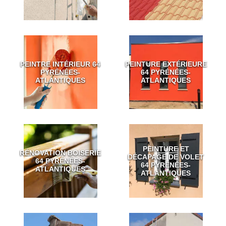
PEINTRE INTÉRIEUR 64
PEINTURE EXTÉRIEURE
PYRÉNÉES-
64 PYRÉNÉES-
ATLANTIQUES
ATLANTIQUES
PEINTURE ET
RÉNOVATION BOISERIE
DÉCAPAGE DE VOLET
64 PYRÉNÉES-
64 PYRÉNÉES-
ATLANTIQUES
ATLANTIQUES