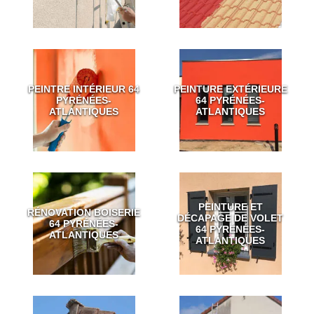
PEINTRE INTÉRIEUR 64
PEINTURE EXTÉRIEURE
PYRÉNÉES-
64 PYRÉNÉES-
ATLANTIQUES
ATLANTIQUES
PEINTURE ET
RÉNOVATION BOISERIE
DÉCAPAGE DE VOLET
64 PYRÉNÉES-
64 PYRÉNÉES-
ATLANTIQUES
ATLANTIQUES