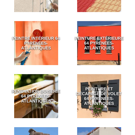
PEINTRE INTÉRIEUR 64
PEINTURE EXTÉRIEURE
PYRÉNÉES-
64 PYRÉNÉES-
ATLANTIQUES
ATLANTIQUES
PEINTURE ET
RÉNOVATION BOISERIE
DÉCAPAGE DE VOLET
64 PYRÉNÉES-
64 PYRÉNÉES-
ATLANTIQUES
ATLANTIQUES