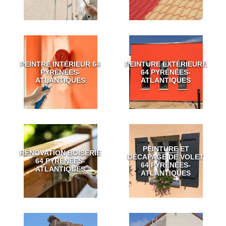
PEINTRE INTÉRIEUR 64
PEINTURE EXTÉRIEURE
PYRÉNÉES-
64 PYRÉNÉES-
ATLANTIQUES
ATLANTIQUES
PEINTURE ET
RÉNOVATION BOISERIE
DÉCAPAGE DE VOLET
64 PYRÉNÉES-
64 PYRÉNÉES-
ATLANTIQUES
ATLANTIQUES