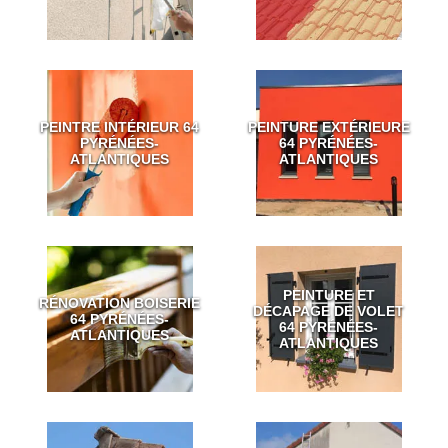
PEINTRE INTÉRIEUR 64
PEINTURE EXTÉRIEURE
PYRÉNÉES-
64 PYRÉNÉES-
ATLANTIQUES
ATLANTIQUES
PEINTURE ET
RÉNOVATION BOISERIE
DÉCAPAGE DE VOLET
64 PYRÉNÉES-
64 PYRÉNÉES-
ATLANTIQUES
ATLANTIQUES