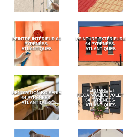
PEINTRE INTÉRIEUR 64
PEINTURE EXTÉRIEURE
PYRÉNÉES-
64 PYRÉNÉES-
ATLANTIQUES
ATLANTIQUES
PEINTURE ET
RÉNOVATION BOISERIE
DÉCAPAGE DE VOLET
64 PYRÉNÉES-
64 PYRÉNÉES-
ATLANTIQUES
ATLANTIQUES